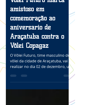
Bruna Barcelar
30 de nov. de 2021
2 min de leitura
Vôlei Futuro marca
amistoso em
comemoração ao
aniversário de
Araçatuba contra o
Vôlei Copagaz
O Vôlei Futuro, time masculino de
vôlei da cidade de Araçatuba, vai
realizar no dia 02 de dezembro, um
amistoso contra a equipe do...