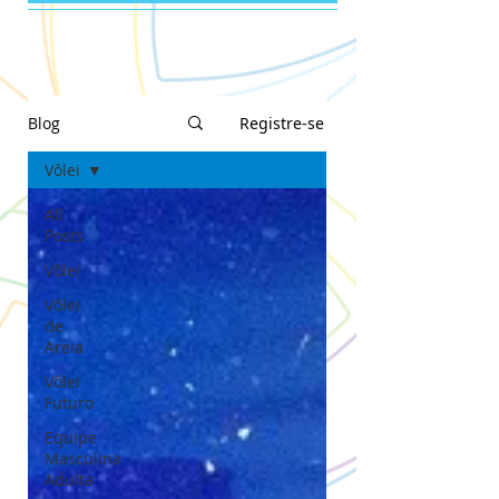
Blog
Registre-se
Vôlei
All
Posts
Vôlei
Vôlei
de
Areia
Vôlei
Futuro
Equipe
Masculina
Adulta