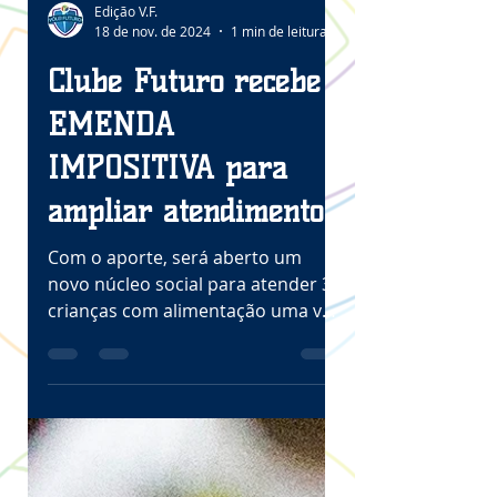
Edição V.F.
18 de nov. de 2024
1 min de leitura
Clube Futuro recebe
EMENDA
IMPOSITIVA para
ampliar atendimento
Com o aporte, será aberto um
novo núcleo social para atender 30
crianças com alimentação uma vez
por semana, uniformes e bolas.