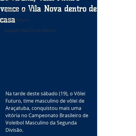
vence o Vila Nova dentro de
Vôlei de Areia
casa
Vôlei Futuro
Equipe Masculina Adulta
Na tarde deste sábado (19), o Vôlei 
Futuro, time masculino de vôlei de 
Araçatuba, conquistou mais uma 
vitória no Campeonato Brasileiro de 
Voleibol Masculino da Segunda 
Divisão.