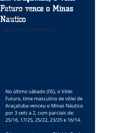
Futuro vence o Minas
Vôlei de Areia
Náutico
Vôlei Futuro
Equipe Masculina Adulta
No último sábado (05), o Vôlei 
Futuro, time masculino de vôlei de 
Araçatuba venceu o Minas Náutico 
por 3 sets a 2, com parciais de: 
25/16, 17/25, 25/22, 23/25 e 16/14. 