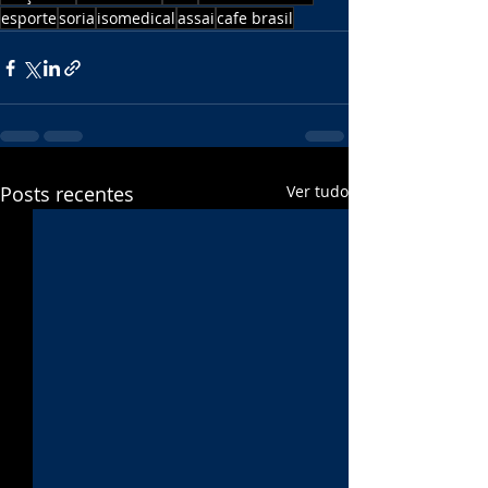
esporte
soria
isomedical
assai
cafe brasil
Posts recentes
Ver tudo