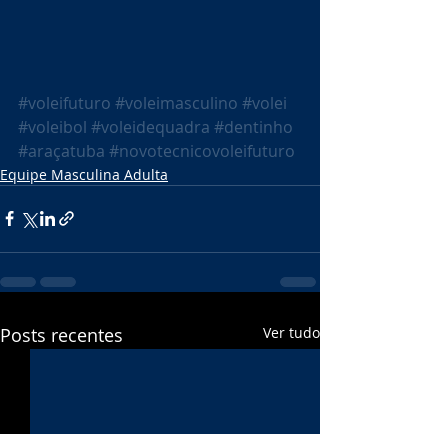
#voleifuturo
#voleimasculino
#volei
#voleibol
#voleidequadra
#dentinho
#araçatuba
#novotecnicovoleifuturo
Equipe Masculina Adulta
Posts recentes
Ver tudo