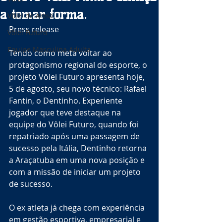
a tomar forma.
Vôlei de Areia
Press release
Vôlei Futuro
Equipe Masculina Adulta
Tendo como meta voltar ao 
protagonismo regional do esporte, o 
projeto Vôlei Futuro apresenta hoje, 
5 de agosto, seu novo técnico: Rafael 
Fantin, o Dentinho. Experiente 
jogador que teve destaque na 
equipe do Vôlei Futuro, quando foi 
repatriado após uma passagem de 
sucesso pela Itália, Dentinho retorna 
a Araçatuba em uma nova posição e 
com a missão de iniciar um projeto 
de sucesso.
O ex atleta já chega com experiência 
em gestão esportiva, empresarial e 